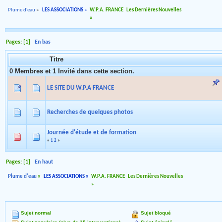
Plume d'eau
»
LES ASSOCIATIONS
»
W.P.A. FRANCE
Les Dernières Nouvelles
»
Pages: [
1
]
En bas
Titre
0 Membres et 1 Invité dans cette section.
LE SITE DU W.P.A FRANCE
Recherches de quelques photos
Journée d'étude et de formation
«
1
2
»
Pages: [
1
]
En haut
Plume d'eau
»
LES ASSOCIATIONS
»
W.P.A. FRANCE
Les Dernières Nouvelles
»
Sujet normal
Sujet bloqué