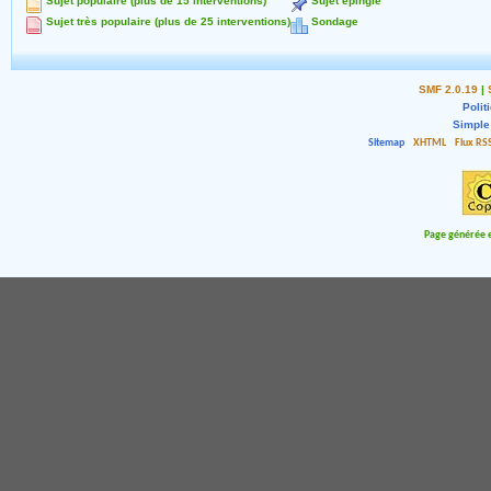
Sujet populaire (plus de 15 interventions)
Sujet épinglé
Sujet très populaire (plus de 25 interventions)
Sondage
SMF 2.0.19
|
Polit
Simple
Sitemap
XHTML
Flux RS
Page générée e