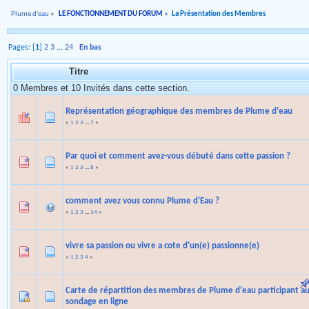
Plume d'eau
»
LE FONCTIONNEMENT DU FORUM
»
La Présentation des Membres
Pages: [
1
]
2
3
...
24
En bas
Titre
0 Membres et 10 Invités dans cette section.
Représentation géographique des membres de Plume d'eau
«
1
2
3
...
7
»
Par quoi et comment avez-vous débuté dans cette passion ?
«
1
2
3
...
8
»
comment avez vous connu Plume d'Eau ?
«
1
2
3
...
14
»
vivre sa passion ou vivre a cote d'un(e) passionne(e)
«
1
2
3
4
»
Carte de répartition des membres de Plume d'eau participant a
sondage en ligne