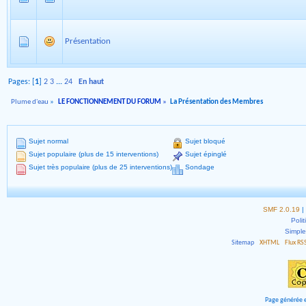
Présentation
Pages: [
1
]
2
3
...
24
En haut
Plume d'eau
»
LE FONCTIONNEMENT DU FORUM
»
La Présentation des Membres
Sujet normal
Sujet bloqué
Sujet populaire (plus de 15 interventions)
Sujet épinglé
Sujet très populaire (plus de 25 interventions)
Sondage
SMF 2.0.19
|
Polit
Simpl
Sitemap
XHTML
Flux RS
Page générée e