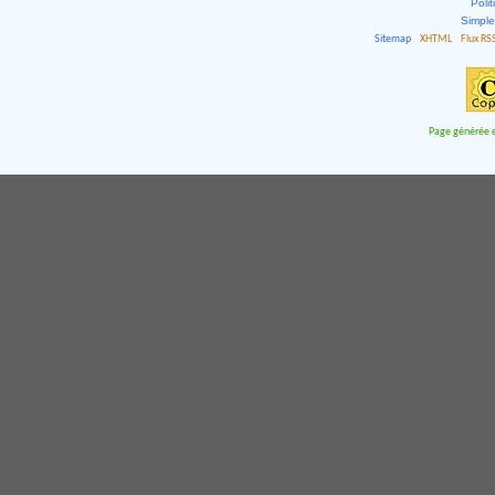
Polit
Simpl
Sitemap
XHTML
Flux RS
Page générée e