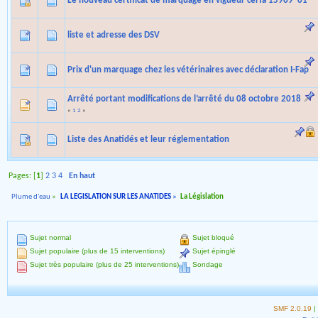
Le nouveau certificat de marquage en vigueur cerfa 15969*01
liste et adresse des DSV
Prix d'un marquage chez les vétérinaires avec déclaration I-Fap
Arrêté portant modifications de l’arrêté du 08 octobre 2018
«
1
2
»
Liste des Anatidés et leur réglementation
Pages: [
1
]
2
3
4
En haut
Plume d'eau
»
LA LEGISLATION SUR LES ANATIDES
»
La Législation
Sujet normal
Sujet bloqué
Sujet populaire (plus de 15 interventions)
Sujet épinglé
Sujet très populaire (plus de 25 interventions)
Sondage
SMF 2.0.19
|