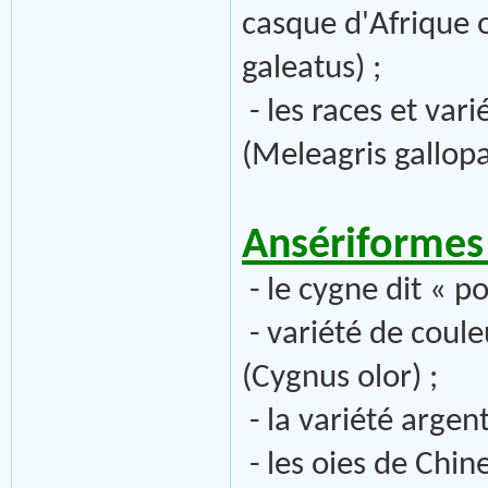
casque d'Afrique
galeatus) ;
- les races et va
(Meleagris gallop
Ansériformes 
- le cygne dit « p
- variété de coul
(Cygnus olor) ;
- la variété argen
- les oies de Chin