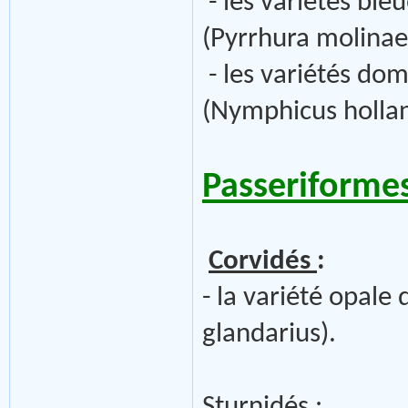
- les variétés bl
(Pyrrhura molinae)
- les variétés dom
(Nymphicus hollan
Passeriforme
Corvidés
:
- la variété opale
glandarius).
Sturnidés
: