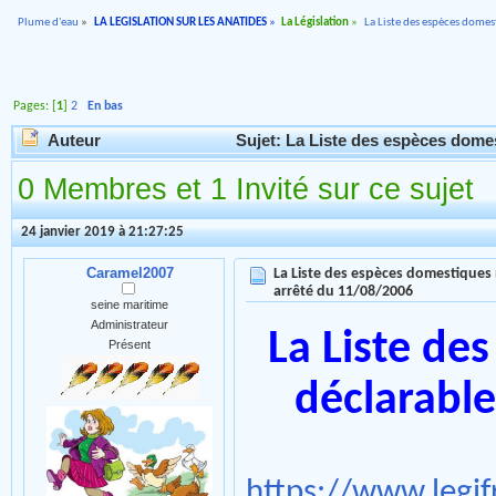
Plume d'eau
»
LA LEGISLATION SUR LES ANATIDES
»
La Législation
»
La Liste des espèces dome
Pages: [
1
]
2
En bas
Auteur
Sujet: La Liste des espèces domes
0 Membres et 1 Invité sur ce sujet
24 janvier 2019 à 21:27:25
Caramel2007
La Liste des espèces domestiques 
arrêté du 11/08/2006
seine maritime
Administrateur
La Liste de
Présent
déclarable
https://www.legif