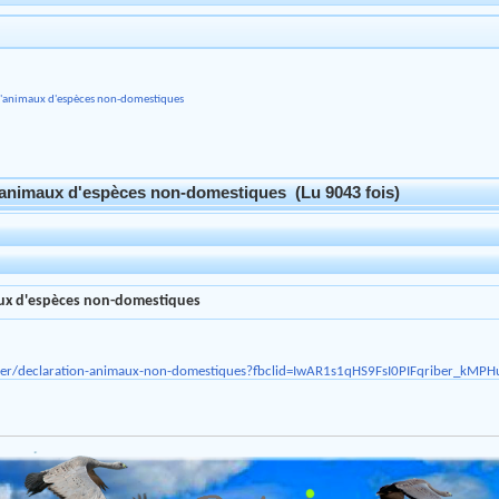
d'animaux d'espèces non-domestiques
d'animaux d'espèces non-domestiques (Lu 9043 fois)
aux d'espèces non-domestiques
encer/declaration-animaux-non-domestiques?fbclid=IwAR1s1qHS9FsI0PIFqriber_k