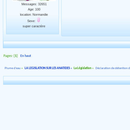
Messages: 32651
Age: 100
location: Normandie
Sexe:
super caractère
Pages: [
1
]
En haut
Plume d'eau
»
LA LEGISLATION SUR LES ANATIDES
»
La Législation
»
Déclaration de détention 