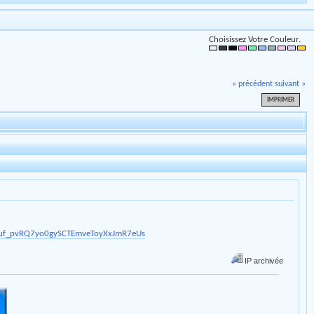
Choisissez Votre Couleur.
« précédent
suivant »
IMPRIMER
MPHuf_pvRQ7yo0gySCTEmveToyXxJmR7eUs
IP archivée