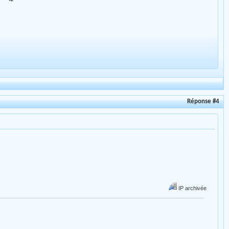
Réponse #4
IP archivée