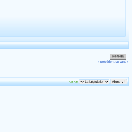
IMPRIMER
« précédent
suivant »
Aller à: