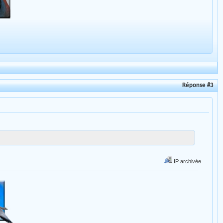
Réponse #3
IP archivée