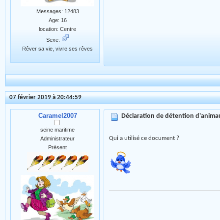
Messages: 12483
Age: 16
location: Centre
Sexe:
Rêver sa vie, vivre ses rêves
07 février 2019 à 20:44:59
Caramel2007
Déclaration de détention d'anim
seine maritime
Qui a utilisé ce document ?
Administrateur
Présent