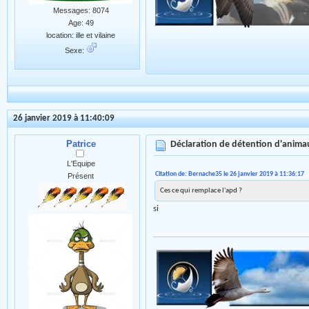
Messages: 8074
Age: 49
location: ille et vilaine
Sexe:
26 janvier 2019 à 11:40:09
Patrice
Déclaration de détention d'anim
L'Equipe
Citation de: Bernache35 le 26 janvier 2019 à 11:36:17
Présent
Ces ce qui remplace l'apd ?
si