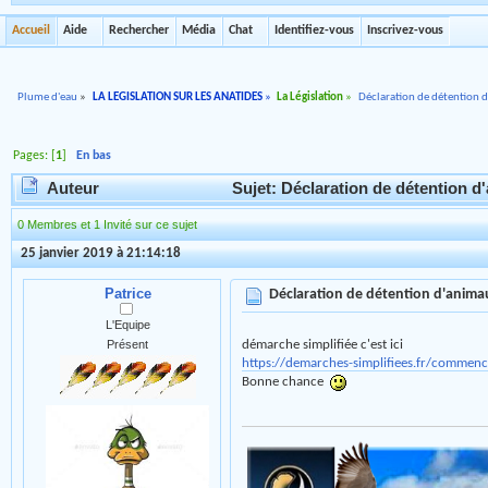
Accueil
Aide
Rechercher
Média
Chat
Identifiez-vous
Inscrivez-vous
Plume d'eau
»
LA LEGISLATION SUR LES ANATIDES
»
La Législation
»
Déclaration de détention 
Pages: [
1
]
En bas
Auteur
Sujet: Déclaration de détention 
0 Membres et 1 Invité sur ce sujet
25 janvier 2019 à 21:14:18
Patrice
Déclaration de détention d'anim
L'Equipe
démarche simplifiée c'est ici
Présent
https://demarches-simplifiees.fr/comm
Bonne chance