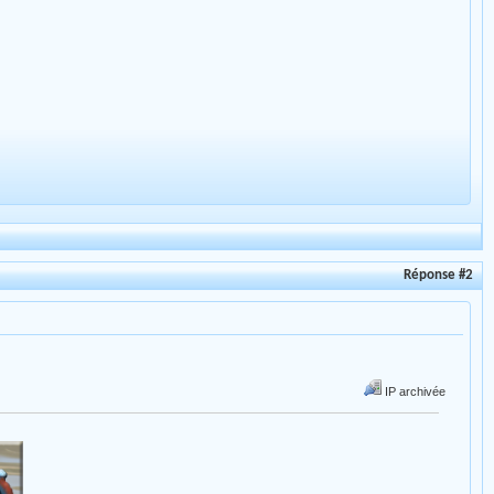
Réponse #2
IP archivée