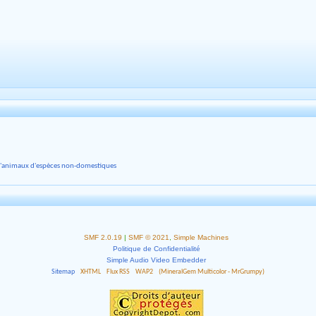
d'animaux d'espèces non-domestiques
SMF 2.0.19
|
SMF © 2021
,
Simple Machines
Politique de Confidentialité
Simple Audio Video Embedder
Sitemap
XHTML
Flux RSS
WAP2
(MineralGem Multicolor - MrGrumpy)