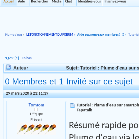
Accueil
Aide
Rechercher
Média
Chat
Identifiez-vous
Inscrivez-vous
Plume d'eau
»
LE FONCTIONNEMENT DU FORUM
»
Aide aux nouveaux membres !!!!
»
Tutorie
Pages: [
1
]
En bas
Auteur
Sujet: Tutoriel : Plume d'eau sur 
0 Membres et 1 Invité sur ce sujet
29 mars 2020 à 21:11:19
Tomtom
Tutoriel : Plume d'eau sur smartph
Tapatalk
L'Equipe
Présent
Résumé rapide pou
Plume d'eau via l