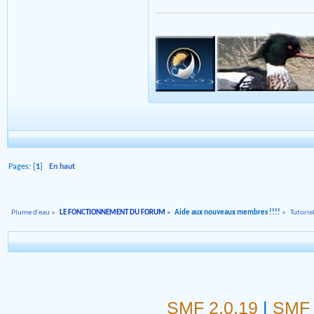
Pages: [
1
]
En haut
Plume d'eau
»
LE FONCTIONNEMENT DU FORUM
»
Aide aux nouveaux membres !!!!
»
Tutorie
SMF 2.0.19
|
SMF 