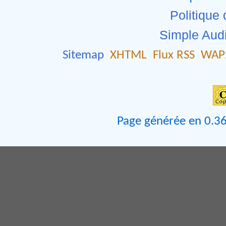
Politique 
Simple Aud
Sitemap
XHTML
Flux RSS
WAP
Page générée en 0.36