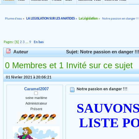
Plume d'eau
»
LA LEGISLATION SUR LES ANATIDES
»
La Législation
»
Notre passion en danger !!
Pages: [
1
]
2
3
...
9
En bas
Auteur
Sujet: Notre passion en danger !!!
0 Membres et 1 Invité sur ce sujet
01 février 2021 à 20:06:21
Caramel2007
Notre passion en danger !!!
seine maritime
SAUVONS
Administrateur
Présent
LISTE P