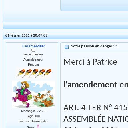
01 février 2021 à 20:07:03
Caramel2007
Notre passion en danger !!!
seine maritime
Administrateur
Merci à Patrice
Présent
l'amendement en
ART. 4 TER N° 415
Messages: 32651
Age: 100
ASSEMBLÉE NATI
location: Normandie
Sexe: