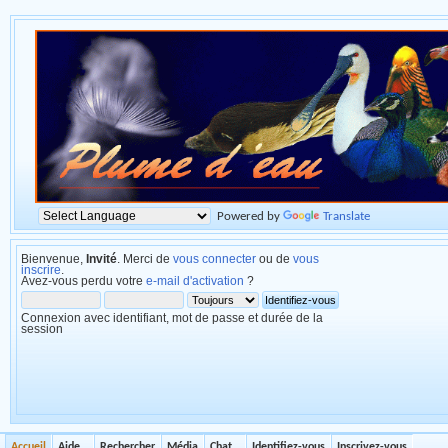
Powered by
Translate
Bienvenue,
Invité
. Merci de
vous connecter
ou de
vous
inscrire
.
Avez-vous perdu votre
e-mail d'activation
?
Connexion avec identifiant, mot de passe et durée de la
session
Accueil
Aide
Rechercher
Média
Chat
Identifiez-vous
Inscrivez-vous