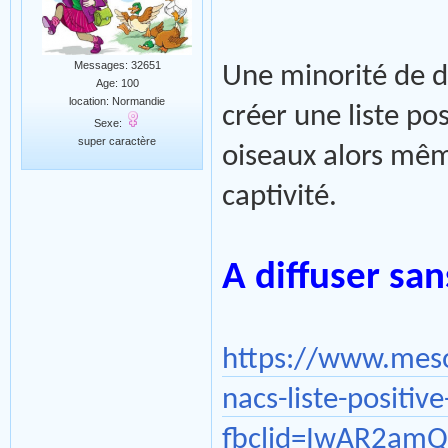
Messages: 32651
Une minorité de dé
Age: 100
location: Normandie
créer une liste po
Sexe:
super caractère
oiseaux alors même
captivité.
A diffuser sa
https://www.meso
nacs-liste-positiv
fbclid=IwAR2am