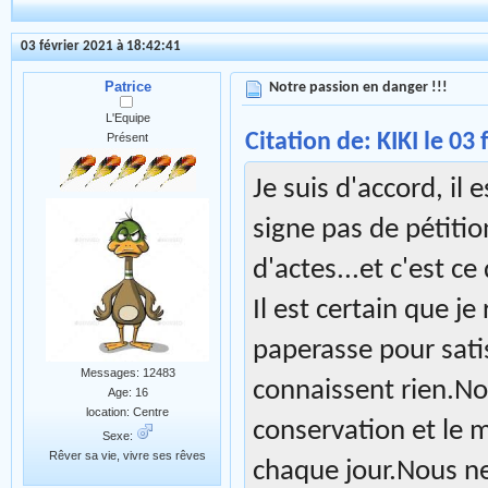
03 février 2021 à 18:42:41
Patrice
Notre passion en danger !!!
L'Equipe
Citation de: KIKI le 03
Présent
Je suis d'accord, il 
signe pas de pétition
d'actes...et c'est ce
Il est certain que j
paperasse pour sati
Messages: 12483
connaissent rien.No
Age: 16
location: Centre
conservation et le m
Sexe:
Rêver sa vie, vivre ses rêves
chaque jour.Nous n