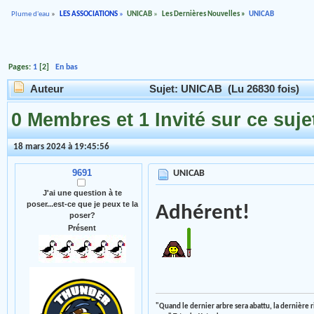
Plume d'eau
»
LES ASSOCIATIONS
»
UNICAB
»
Les Dernières Nouvelles
»
UNICAB
Pages:
1
[
2
]
En bas
Auteur
Sujet: UNICAB (Lu 26830 fois)
0 Membres et 1 Invité sur ce suje
18 mars 2024 à 19:45:56
9691
UNICAB
J'ai une question à te
poser...est-ce que je peux te la
Adhérent!
poser?
Présent
"Quand le dernier arbre sera abattu, la dernière 