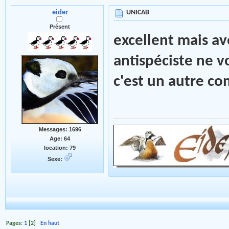
eider
UNICAB
Présent
excellent mais av
antispéciste ne v
c'est un autre co
Messages: 1696
Age: 64
location: 79
Sexe:
Pages:
1
[
2
]
En haut