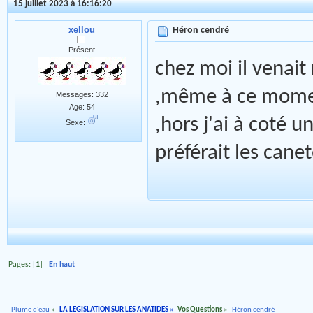
15 juillet 2023 à 16:16:20
xellou
Héron cendré
Présent
chez moi il venai
,même à ce moment
Messages: 332
Age: 54
,hors j'ai à coté u
Sexe:
préférait les caneto
Pages: [
1
]
En haut
Plume d'eau
»
LA LEGISLATION SUR LES ANATIDES
»
Vos Questions
»
Héron cendré