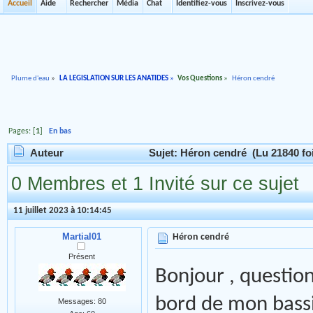
Accueil
Aide
Rechercher
Média
Chat
Identifiez-vous
Inscrivez-vous
Plume d'eau
»
LA LEGISLATION SUR LES ANATIDES
»
Vos Questions
»
Héron cendré
Pages: [
1
]
En bas
Auteur
Sujet: Héron cendré (Lu 21840 fo
0 Membres et 1 Invité sur ce sujet
11 juillet 2023 à 10:14:45
Martial01
Héron cendré
Présent
Bonjour , question
bord de mon bassi
Messages: 80