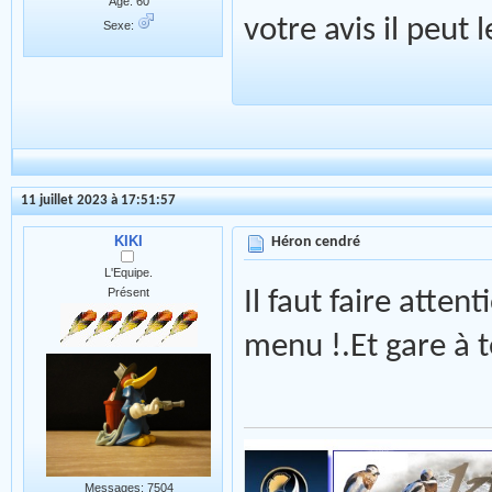
Age: 60
votre avis il peut
Sexe:
11 juillet 2023 à 17:51:57
KIKI
Héron cendré
L'Equipe.
Présent
Il faut faire attent
menu !.Et gare à t
Messages: 7504