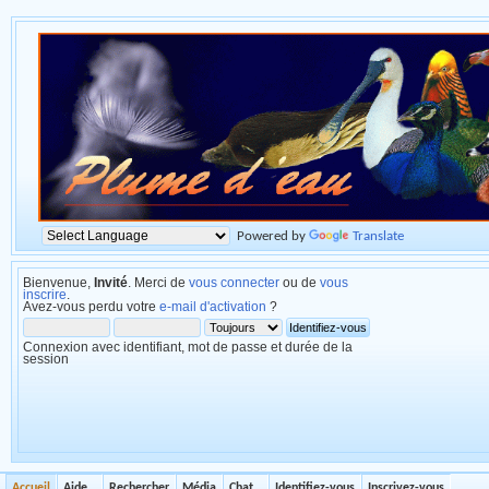
Powered by
Translate
Bienvenue,
Invité
. Merci de
vous connecter
ou de
vous
inscrire
.
Avez-vous perdu votre
e-mail d'activation
?
Connexion avec identifiant, mot de passe et durée de la
session
Accueil
Aide
Rechercher
Média
Chat
Identifiez-vous
Inscrivez-vous