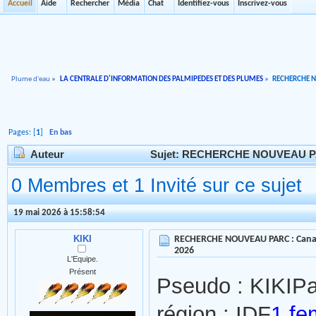
Accueil
Aide
Rechercher
Média
Chat
Identifiez-vous
Inscrivez-vous
Plume d'eau
»
LA CENTRALE D'INFORMATION DES PALMIPEDES ET DES PLUMES
»
RECHERCHE 
Pages: [
1
]
En bas
Auteur
Sujet: RECHERCHE NOUVEAU PARC 
0 Membres et 1 Invité sur ce sujet
19 mai 2026 à 15:58:54
KIKI
RECHERCHE NOUVEAU PARC : Canard
2026
L'Equipe.
Présent
Pseudo : KIK
I
Pa
région : IDF
1 fe