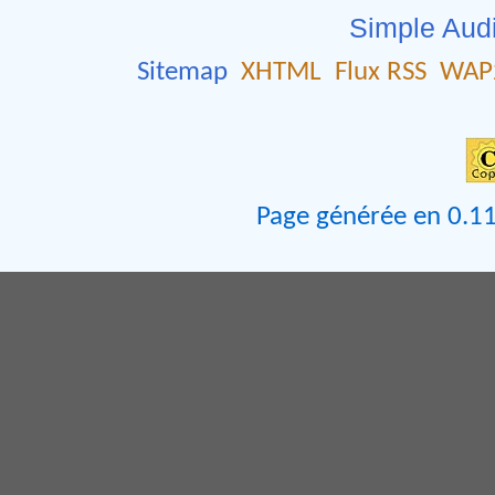
Simple Aud
Sitemap
XHTML
Flux RSS
WAP
Page générée en 0.11