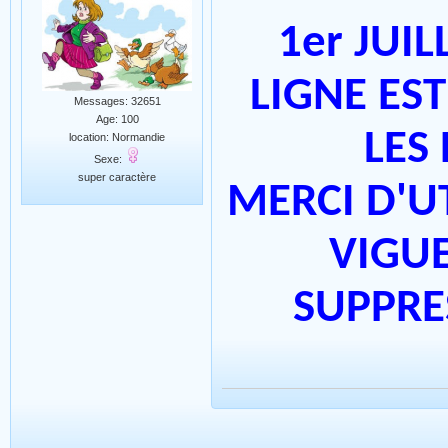
1er JUIL
LIGNE ES
Messages: 32651
Age: 100
LES
location: Normandie
Sexe:
super caractère
MERCI D'U
VIGUE
SUPPRE