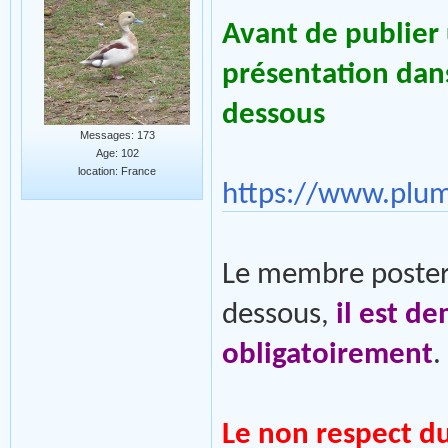
Avant de publier 
présentation dans
dessous
Messages: 173
Age: 102
location: France
https://www.plu
Le membre postera
dessous,
il est d
obligatoirement
.
Le non respect d