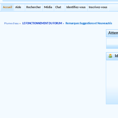
Accueil
Aide
Rechercher
Média
Chat
Identifiez-vous
Inscrivez-vous
Plume d'eau
»
LE FONCTIONNEMENT DU FORUM
»
Remarques Suggestions et Nouveautés
Atten
Id