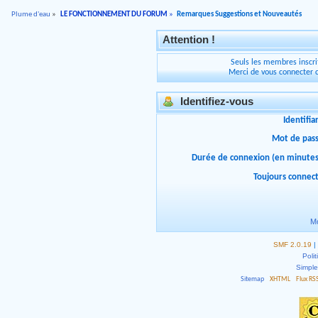
Plume d'eau
»
LE FONCTIONNEMENT DU FORUM
»
Remarques Suggestions et Nouveautés
Attention !
Seuls les membres inscrit
Merci de vous connecter 
Identifiez-vous
Identifia
Mot de pas
Durée de connexion (en minutes
Toujours connec
Mo
SMF 2.0.19
|
Polit
Simpl
Sitemap
XHTML
Flux RS