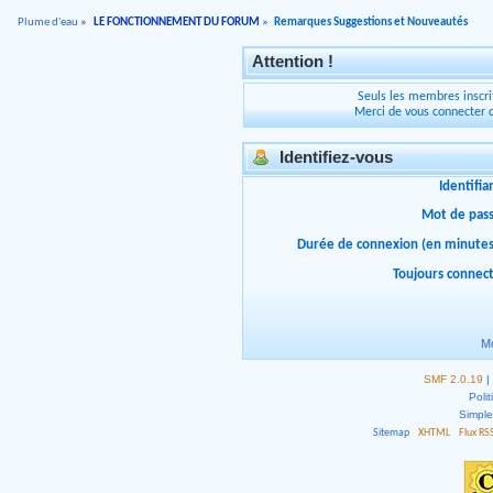
Plume d'eau
»
LE FONCTIONNEMENT DU FORUM
»
Remarques Suggestions et Nouveautés
Attention !
Seuls les membres inscrit
Merci de vous connecter 
Identifiez-vous
Identifia
Mot de pas
Durée de connexion (en minutes
Toujours connec
Mo
SMF 2.0.19
|
Polit
Simpl
Sitemap
XHTML
Flux RS