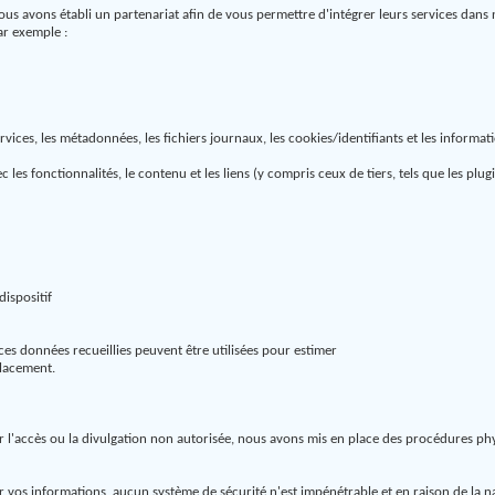
s avons établi un partenariat afin de vous permettre d'intégrer leurs services dans n
ar exemple :
ices, les métadonnées, les fichiers journaux, les cookies/identifiants et les informati
es fonctionnalités, le contenu et les liens (y compris ceux de tiers, tels que les plug
dispositif
e ces données recueillies peuvent être utilisées pour estimer
lacement.
 l'accès ou la divulgation non autorisée, nous avons mis en place des procédures phy
vos informations, aucun système de sécurité n'est impénétrable et en raison de la n