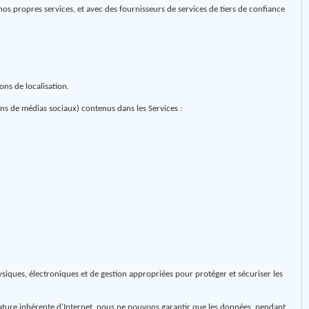
os propres services, et avec des fournisseurs de services de tiers de confiance
ons de localisation.
ins de médias sociaux) contenus dans les Services :
siques, électroniques et de gestion appropriées pour protéger et sécuriser les
ature inhérente d'Internet, nous ne pouvons garantir que les données, pendant