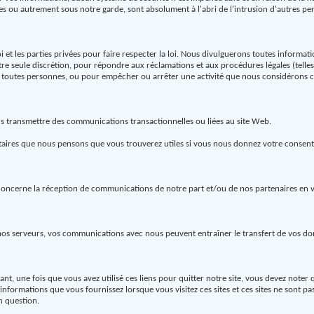
es ou autrement sous notre garde, sont absolument à l'abri de l'intrusion d'autres pe
i et les parties privées pour faire respecter la loi. Nous divulguerons toutes infor
otre seule discrétion, pour répondre aux réclamations et aux procédures légales (tell
 de toutes personnes, ou pour empêcher ou arrêter une activité que nous considérons c
 transmettre des communications transactionnelles ou liées au site Web.
res que nous pensons que vous trouverez utiles si vous nous donnez votre consenteme
cerne la réception de communications de notre part et/ou de nos partenaires en vous
t nos serveurs, vos communications avec nous peuvent entraîner le transfert de vos do
ant, une fois que vous avez utilisé ces liens pour quitter notre site, vous devez not
informations que vous fournissez lorsque vous visitez ces sites et ces sites ne sont pa
n question.