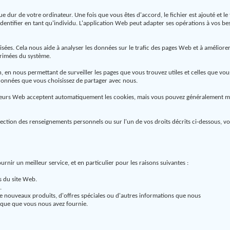
que dur de votre ordinateur. Une fois que vous êtes d'accord, le fichier est ajouté et
 identifier en tant qu'individu. L'application Web peut adapter ses opérations à vos b
tilisées. Cela nous aide à analyser les données sur le trafic des pages Web et à améliore
primées du système.
n, en nous permettant de surveiller les pages que vous trouvez utiles et celles que v
données que vous choisissez de partager avec nous.
ateurs Web acceptent automatiquement les cookies, mais vous pouvez généralement mod
tection des renseignements personnels ou sur l'un de vos droits décrits ci-dessous, 
ir un meilleur service, et en particulier pour les raisons suivantes :
es du site Web.
.
 nouveaux produits, d'offres spéciales ou d'autres informations que nous
nique que vous nous avez fournie.