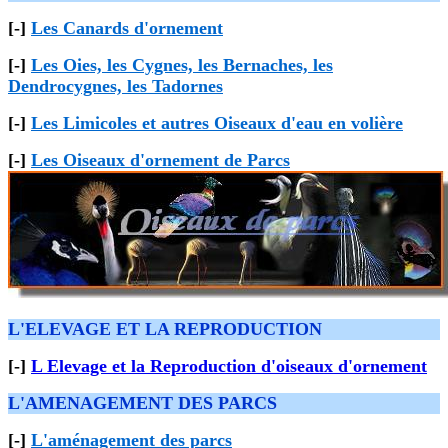
[-]
Les Canards d'ornement
[-]
Les Oies, les Cygnes, les Bernaches, les
Dendrocygnes, les Tadornes
[-]
Les Limicoles et autres Oiseaux d'eau en volière
[-]
Les Oiseaux d'ornement de Parcs
L'ELEVAGE ET LA REPRODUCTION
[-]
L Elevage et la Reproduction d'oiseaux d'ornement
L'AMENAGEMENT DES PARCS
[-]
L'aménagement des parcs