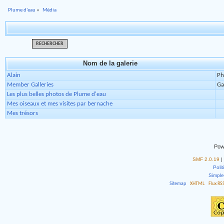
Plume d'eau
»
Média
RECHERCHER
Nom de la galerie
Alain
Ph
Member Galleries
Ga
Les plus belles photos de Plume d'eau
Mes oiseaux et mes visites par bernache
Mes trésors
Pow
SMF 2.0.19
|
Polit
Simpl
Sitemap
XHTML
Flux RS