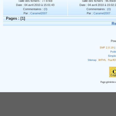
Taille des fichiers : 77.97kB
Taille des fichiers : 96.95kB
Date : 04 avril 2010 à 15:01:43
Date : 04 avril 2010 à 15:02:
Commentaires : (
0
)
Commentaires : (
0
)
Par :
Caramel2007
Par :
Caramel2007
Pages : [
1
]
Re
Pow
SMF 2.0.19
|
Polit
Simpl
Sitemap
XHTML
Flux RS
Page générée e