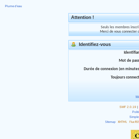
Plume d'eau
Attention !
Seuls les membres inscrit
Merci de vous connecter 
Identifiez-vous
Identifia
Mot de pas
Durée de connexion (en minutes
Toujours connec
Mo
SMF 2.0.19
|
Polit
Simpl
Sitemap
XHTML
Flux RS