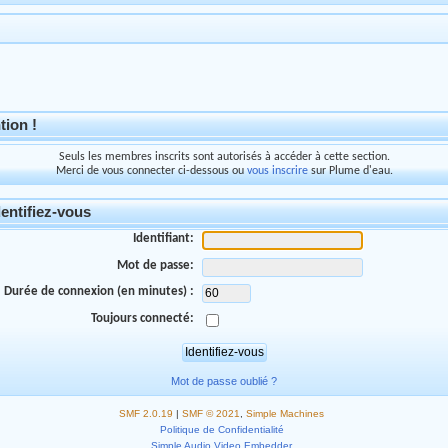
tion !
Seuls les membres inscrits sont autorisés à accéder à cette section.
Merci de vous connecter ci-dessous ou
vous inscrire
sur Plume d'eau.
entifiez-vous
Identifiant:
Mot de passe:
Durée de connexion (en minutes) :
Toujours connecté:
Mot de passe oublié ?
SMF 2.0.19
|
SMF © 2021
,
Simple Machines
Politique de Confidentialité
Simple Audio Video Embedder