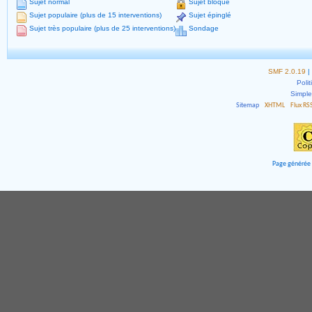
Sujet normal
Sujet bloqué
Sujet populaire (plus de 15 interventions)
Sujet épinglé
Sujet très populaire (plus de 25 interventions)
Sondage
SMF 2.0.19
|
Polit
Simpl
Sitemap
XHTML
Flux RS
Page générée 