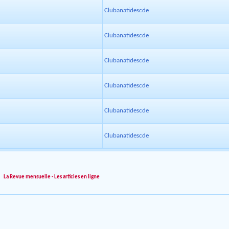
Clubanatidescde
Clubanatidescde
Clubanatidescde
Clubanatidescde
Clubanatidescde
Clubanatidescde
»
La Revue mensuelle - Les articles en ligne