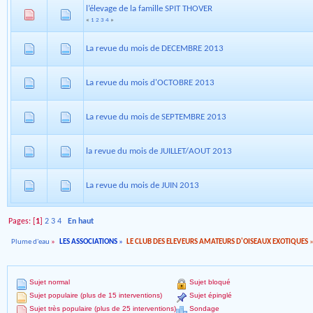
l’élevage de la famille SPIT THOVER
«
1
2
3
4
»
La revue du mois de DECEMBRE 2013
La revue du mois d'OCTOBRE 2013
La revue du mois de SEPTEMBRE 2013
la revue du mois de JUILLET/AOUT 2013
La revue du mois de JUIN 2013
Pages: [
1
]
2
3
4
En haut
Plume d'eau
»
LES ASSOCIATIONS
»
LE CLUB DES ELEVEURS AMATEURS D'OISEAUX EXOTIQUES
Sujet normal
Sujet bloqué
Sujet populaire (plus de 15 interventions)
Sujet épinglé
Sujet très populaire (plus de 25 interventions)
Sondage