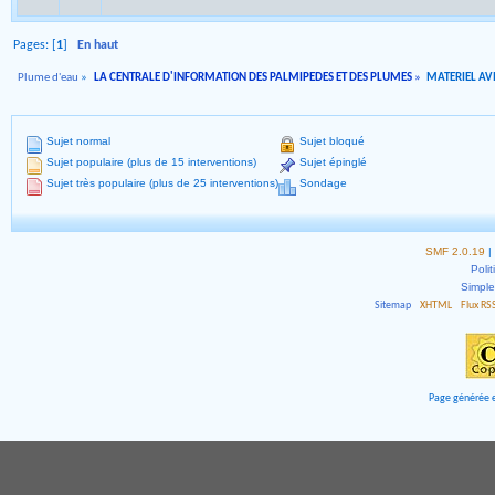
Pages: [
1
]
En haut
Plume d'eau
»
LA CENTRALE D'INFORMATION DES PALMIPEDES ET DES PLUMES
»
MATERIEL AVI
Sujet normal
Sujet bloqué
Sujet populaire (plus de 15 interventions)
Sujet épinglé
Sujet très populaire (plus de 25 interventions)
Sondage
SMF 2.0.19
|
Polit
Simpl
Sitemap
XHTML
Flux RS
Page générée e