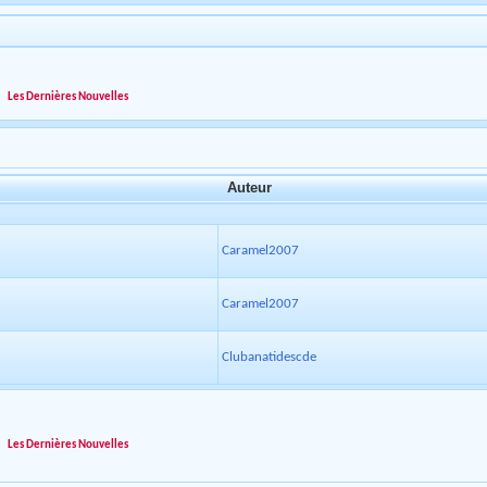
»
Les Dernières Nouvelles
Auteur
Caramel2007
Caramel2007
Clubanatidescde
»
Les Dernières Nouvelles