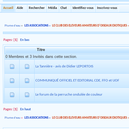
Accueil
Aide
Rechercher
Média
Chat
Identifiez-vous
Inscrivez-vous
Plume d'eau
»
LES ASSOCIATIONS
»
LE CLUB DES ELEVEURS AMATEURS D'OISEAUX EXOTIQUES
Pages: [
1
]
En bas
Titre
0 Membres et 3 Invités dans cette section.
La Tannière - avis de Didier LEPORTOIS
COMMUNIQUÉ OFFICIEL ET EDITORIAL CDE, FFO et UOF
Le forum de la perruche ondulée de couleur
Pages: [
1
]
En haut
Plume d'eau
»
LES ASSOCIATIONS
»
LE CLUB DES ELEVEURS AMATEURS D'OISEAUX EXOTIQUES