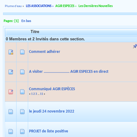
Plume d'eau
»
LES ASSOCIATIONS
»
AGIR ESPECES
»
Les Dernières Nouvelles
Pages: [
1
]
En bas
Titre
0 Membres et 2 Invités dans cette section.
Comment adhérer
A visiter ............................ AGIR ESPECES en direct
Communiqué AGIR ESPÈCES
«
1
2
3
...
11
»
le jeudi 24 novembre 2022
PROJET de liste positive