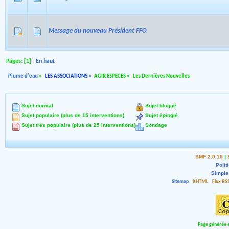
Message du nouveau Président FFO
Pages: [
1
]
En haut
Plume d'eau
»
LES ASSOCIATIONS
»
AGIR ESPECES
»
Les Dernières Nouvelles
Sujet normal
Sujet bloqué
Sujet populaire (plus de 15 interventions)
Sujet épinglé
Sujet très populaire (plus de 25 interventions)
Sondage
SMF 2.0.19
|
Polit
Simple
Sitemap
XHTML
Flux RS
Page générée e