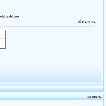
projet ambitieux
IP archivée
Réponse #2