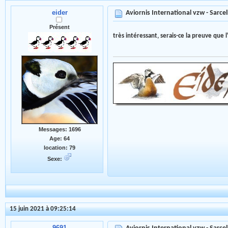
eider
Aviornis International vzw - Sarce
Présent
très intéressant, serais-ce la preuve que 
Messages: 1696
Age: 64
location: 79
Sexe:
15 juin 2021 à 09:25:14
9691