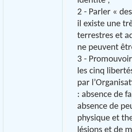
identité ;
2 - Parler « de
il existe une t
terrestres et a
ne peuvent êtr
3 - Promouvoir
les cinq liber
par l’Organisat
: absence de fa
absence de peu
physique et th
lésions et de m