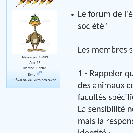
Le forum de l
société"
Les membres s’
Messages: 12483
Age: 16
location: Centre
1 - Rappeler q
Sexe:
Rêver sa vie, vivre ses rêves
des animaux co
facultés spécif
La sensibilité
mais la respons