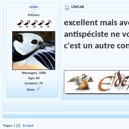
eider
UNICAB
Présent
excellent mais av
antispéciste ne v
c'est un autre co
Messages: 1696
Age: 64
location: 79
Sexe:
Pages:
1
[
2
]
En haut