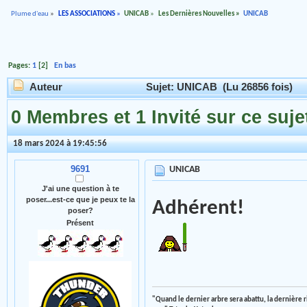
Plume d'eau
»
LES ASSOCIATIONS
»
UNICAB
»
Les Dernières Nouvelles
»
UNICAB
Pages:
1
[
2
]
En bas
Auteur
Sujet: UNICAB (Lu 26856 fois)
0 Membres et 1 Invité sur ce suje
18 mars 2024 à 19:45:56
9691
UNICAB
J'ai une question à te
poser...est-ce que je peux te la
Adhérent!
poser?
Présent
"Quand le dernier arbre sera abattu, la dernière 