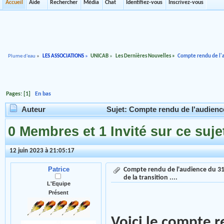
Accueil
Aide
Rechercher
Média
Chat
Identifiez-vous
Inscrivez-vous
Plume d'eau
»
LES ASSOCIATIONS
»
UNICAB
»
Les Dernières Nouvelles
»
Compte rendu de l'au
Pages: [
1
]
En bas
Auteur
Sujet: Compte rendu de l'audience 
0 Membres et 1 Invité sur ce suje
12 juin 2023 à 21:05:17
Patrice
Compte rendu de l'audience du 31
de la transition ....
L'Equipe
Présent
Voici le compte 