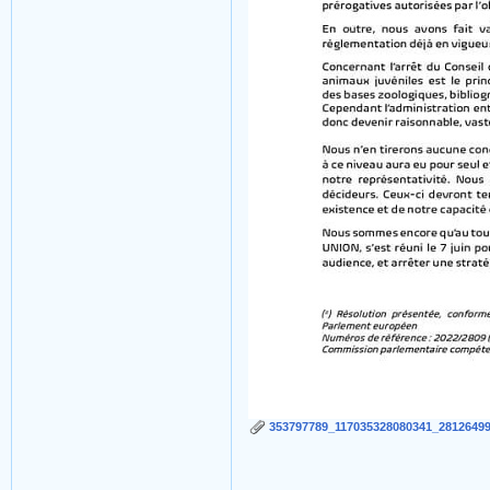
353797789_117035328080341_28126499