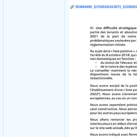
353664490_117035341413673_11335261