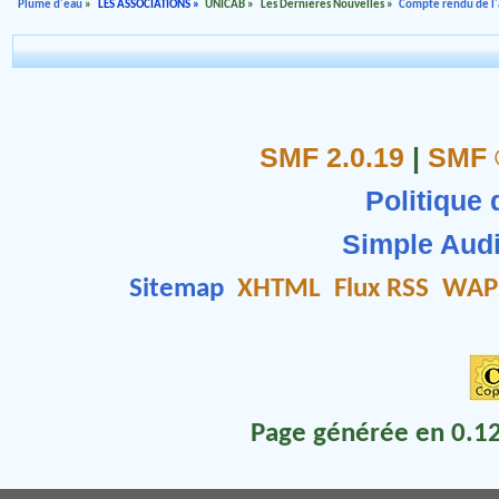
Plume d'eau
»
LES ASSOCIATIONS
»
UNICAB
»
Les Dernières Nouvelles
»
Compte rendu de l'a
SMF 2.0.19
|
SMF 
Politique 
Simple Aud
Sitemap
XHTML
Flux RSS
WAP
Page générée en 0.12