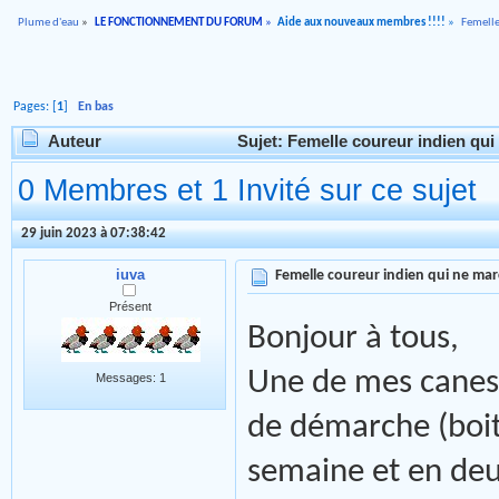
Plume d'eau
»
LE FONCTIONNEMENT DU FORUM
»
Aide aux nouveaux membres !!!!
»
Femelle
Pages: [
1
]
En bas
Auteur
Sujet: Femelle coureur indien qui
0 Membres et 1 Invité sur ce sujet
29 juin 2023 à 07:38:42
iuva
Femelle coureur indien qui ne mar
Présent
Bonjour à tous,
Une de mes canes
Messages: 1
de démarche (boite
semaine et en deux