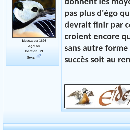
donnent les moy
pas plus d'égo qu'
devrait finir par
croient encore q
Messages: 1696
Age: 64
sans autre forme d
location: 79
Sexe:
succès soit au re