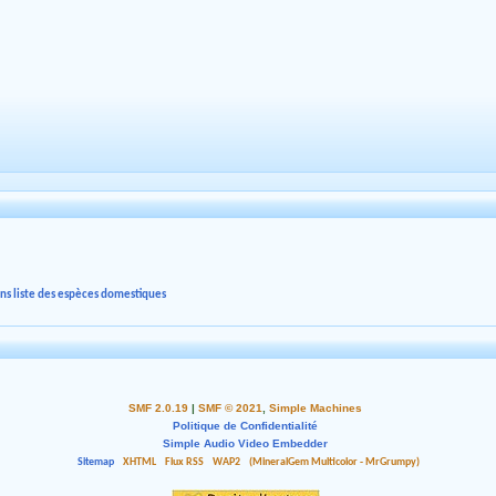
ons liste des espèces domestiques
SMF 2.0.19
|
SMF © 2021
,
Simple Machines
Politique de Confidentialité
Simple Audio Video Embedder
Sitemap
XHTML
Flux RSS
WAP2
(MineralGem Multicolor - MrGrumpy)