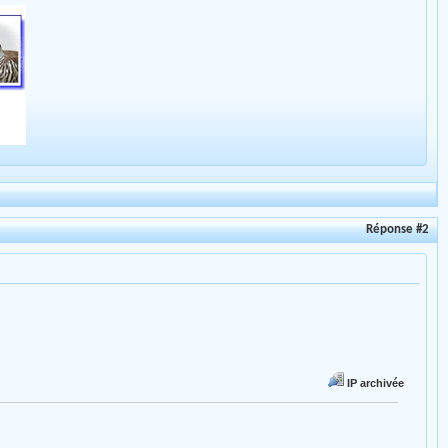
Réponse #2
IP archivée