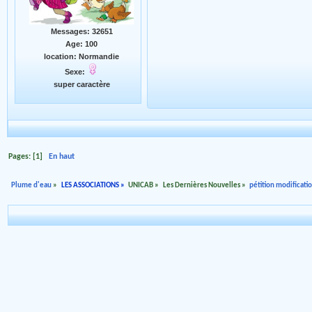
Messages: 32651
Age: 100
location: Normandie
Sexe:
super caractère
Pages: [
1
]
En haut
Plume d'eau
»
LES ASSOCIATIONS
»
UNICAB
»
Les Dernières Nouvelles
»
pétition modificati