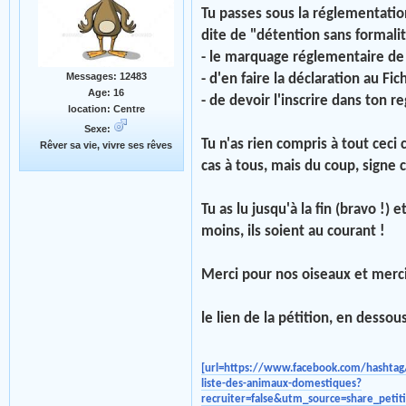
Tu passes sous la réglementatio
dite de "détention sans formali
- le marquage réglementaire de
Messages: 12483
- d'en faire la déclaration au Fi
Age: 16
- de devoir l'inscrire dans ton 
location: Centre
Sexe:
Tu n'as rien compris à tout ceci
Rêver sa vie, vivre ses rêves
cas à tous, mais du coup, signe c
Tu as lu jusqu'à la fin (bravo !) 
moins, ils soient au courant !
Merci pour nos oiseaux et merci
le lien de la pétition, en dessou
[url=https://www.facebook.com/hashta
liste-des-animaux-domestiques?
recruiter=false&utm_source=share_pet