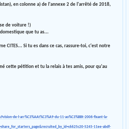
tan), en colonne a) de l'annexe 2 de l'arrêté de 2018,
ise de voiture !)
n domestique que tu as...
 CITES... Si tu es dans ce cas, rassure-toi, c'est notre
gné cette pétition et tu la relais à tes amis, pour qu'au
9vision-de-l-arr%C3%AAt%C3%A9-du-11-ao%C3%BBt-2006-fixant-la-
hare_for_starters_page&recruited_by_id=c6625c20-5245-11ee-abdf-