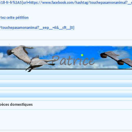
8-fr-fr%3A5[url=https://www.facebook.com/hashtag/touchepasamonanimal?__e
g/touchepasamonanimal?__eep__=6&__cft__[0]
espèces domestiques