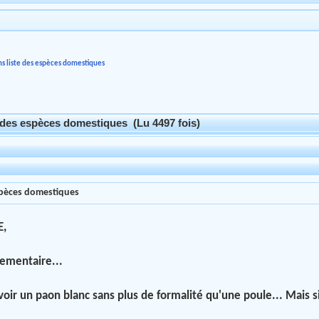
ns liste des espèces domestiques
e des espèces domestiques (Lu 4497 fois)
espèces domestiques
E,
lementaire...
voir un paon blanc sans plus de formalité qu'une poule... Mais s