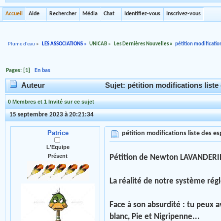
Accueil
Aide
Rechercher
Média
Chat
Identifiez-vous
Inscrivez-vous
Plume d'eau
»
LES ASSOCIATIONS
»
UNICAB
»
Les Dernières Nouvelles
»
pétition modificatio
Pages: [
1
]
En bas
Auteur
Sujet: pétition modifications list
0 Membres et 1 Invité sur ce sujet
15 septembre 2023 à 20:21:34
Patrice
pétition modifications liste des 
L'Equipe
Présent
Pétition de Newton LAVANDERI
La réalité de notre système rég
Face à son absurdité : tu peux a
blanc, Pie et Nigripenne...