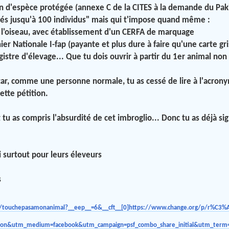
n d'espèce protégée (annexe C de la CITES à la demande du Pakis
tés jusqu'à 100 individus" mais qui t'impose quand même :
 l'oiseau, avec établissement d'un CERFA de marquage
chier Nationale I-fap (payante et plus dure à faire qu'une carte gr
registre d'élevage... Que tu dois ouvrir à partir du 1er animal no
 car, comme une personne normale, tu as cessé de lire à l'acronyme
ette pétition.
et tu as compris l'absurdité de cet imbroglio... Donc tu as déjà si
 surtout pour leurs éleveurs
s
g/touchepasamonanimal?__eep__=6&__cft__[0]https://www.change.org/p/r%C3%A
ition&utm_medium=facebook&utm_campaign=psf_combo_share_initial&utm_term=s