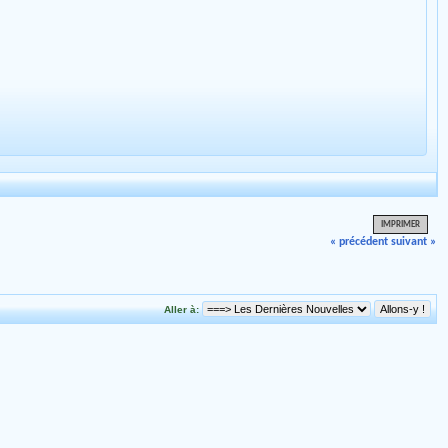
IMPRIMER
« précédent
suivant »
Aller à: