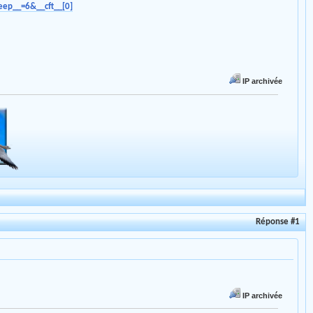
ep__=6&__cft__[0]
IP archivée
Réponse #1
IP archivée