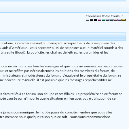
Choisissez Votre Couleur.
, profane, à caractère sexuel ou menaçant, irrespectueux de la vie privée des
tats-Unis d'Amérique. Vous acceptez aussi de ne poster aucun matériel soumis à des
a suite (flood), la publicité, les chaînes de lettres, les pyramides et les
e nous ne vérifions pas tous les messages et que nous ne sommes pas responsables
eur, et ne reflète pas nécessairement les opinions des membres du forum, de
dministrateurs et modérateurs du forum. L'équipe et le propriétaire du forum se
 une procédure manuelle, il est possible que les messages répréhensibles ne
ites reliés à ce forum, son équipe et ses filiales. Le propriétaire de ce forum se
agée causée par n'importe quelle situation en lien avec votre utilisation de ce
 de ne jamais communiquer le mot de passe du compte membre que vous allez
'un autre membre pour quelque raison que ce soit. Nous vous recommandons