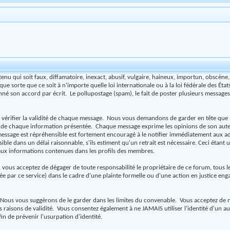
enu qui soit faux, diffamatoire, inexact, abusif, vulgaire, haineux, importun, obscène
ue sorte que ce soit à n'importe quelle loi internationale ou à la loi fédérale des É
né son accord par écrit. Le pollupostage (spam), le fait de poster plusieurs messages à l
 de vérifier la validité de chaque message. Nous vous demandons de garder en tête qu
lité de chaque information présentée. Chaque message exprime les opinions de son aut
 message est répréhensible est fortement encouragé à le notifier immédiatement aux a
ble dans un délai raisonnable, s'ils estiment qu'un retrait est nécessaire. Ceci étant
aux informations contenues dans les profils des membres.
us acceptez de dégager de toute responsabilité le propriétaire de ce forum, tous les s
tée par ce service) dans le cadre d'une plainte formelle ou d'une action en justice eng
teur. Nous vous suggérons de le garder dans les limites du convenable. Vous acceptez
des raisons de validité. Vous consentez également à ne JAMAIS utiliser l'identité d
 de prévenir l'usurpation d'identité.