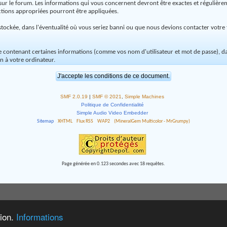
sur le forum. Les informations qui vous concernent devront être exactes et régulière
ctions appropriées pourront être appliquées.
tockée, dans l'éventualité où vous seriez banni ou que nous devions contacter votre fo
xte contenant certaines informations (comme vos nom d'utilisateur et mot de passe),
 à votre ordinateur.
SMF 2.0.19
|
SMF © 2021
,
Simple Machines
Politique de Confidentialité
Simple Audio Video Embedder
Sitemap
XHTML
Flux RSS
WAP2
(MineralGem Multicolor - MrGrumpy)
Page générée en 0.123 secondes avec 18 requêtes.
tion.
Informations