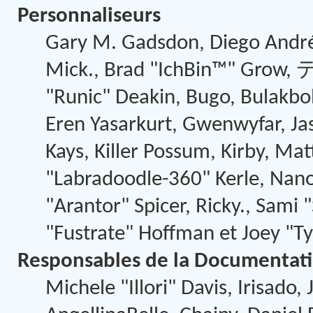
Personnaliseurs
Gary M. Gadsdon, Diego André
Mick., Brad "IchBin™" Grow,
"Runic" Deakin, Bugo, Bulakbo
Eren Yasarkurt, Gwenwyfar, Jas
Kays, Killer Possum, Kirby, 
"Labradoodle-360" Kerle, Nano
"Arantor" Spicer, Ricky., Sami
"Fustrate" Hoffman et Joey "T
Responsables de la Documentat
Michele "Illori" Davis, Irisado