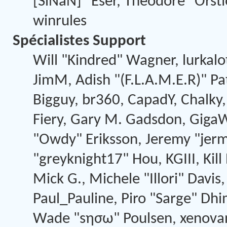
[SiNaN]" Eser, Theodore "Orsti
winrules
Spécialistes Support
Will "Kindred" Wagner, lurkalot
JimM, Adish "(F.L.A.M.E.R)" Pat
Bigguy, br360, CapadY, Chalky
Fiery, Gary M. Gadsdon, GigaW
"Owdy" Eriksson, Jeremy "jerm"
"greyknight17" Hou, KGIII, Kil
Mick G., Michele "Illori" Davis,
Paul_Pauline, Piro "Sarge" Dhi
Wade "sησω" Poulsen, xenovan