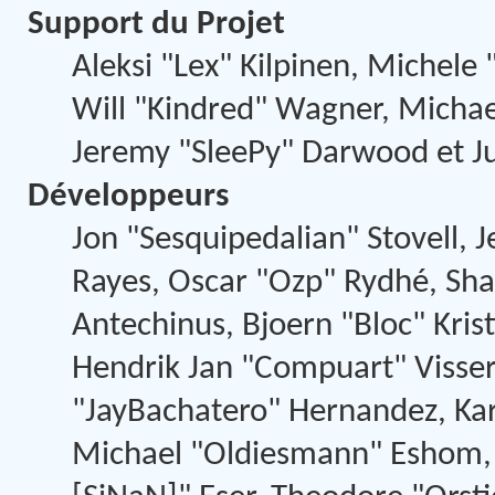
Support du Projet
Aleksi "Lex" Kilpinen, Michele "
Will "Kindred" Wagner, Micha
Jeremy "SleePy" Darwood et Ju
Développeurs
Jon "Sesquipedalian" Stovell, J
Rayes, Oscar "Ozp" Rydhé, Sha
Antechinus, Bjoern "Bloc" Kris
Hendrik Jan "Compuart" Visse
"JayBachatero" Hernandez, Kar
Michael "Oldiesmann" Eshom, 