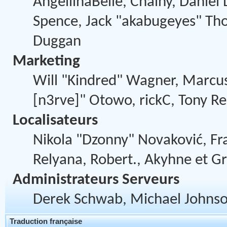
AngellinaBelle, Chainy, Daniel
Spence, Jack "akabugeyes" Thor
Duggan
Marketing
Will "Kindred" Wagner, Marcus
[n3rve]" Otowo, rickC, Tony Re
Localisateurs
Nikola "Dzonny" Novaković, F
Relyana, Robert., Akyhne et G
Administrateurs Serveurs
Derek Schwab, Michael Johnson
Traduction française