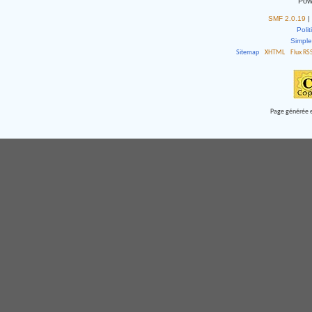
Pow
SMF 2.0.19
|
Polit
Simpl
Sitemap
XHTML
Flux RS
Page générée e