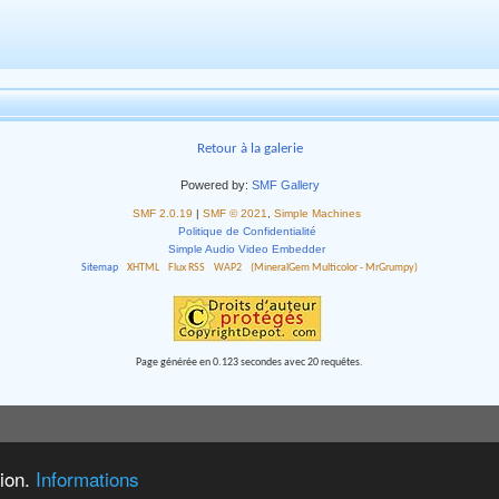
Retour à la galerie
Powered by:
SMF Gallery
SMF 2.0.19
|
SMF © 2021
,
Simple Machines
Politique de Confidentialité
Simple Audio Video Embedder
Sitemap
XHTML
Flux RSS
WAP2
(MineralGem Multicolor - MrGrumpy)
Page générée en 0.123 secondes avec 20 requêtes.
tion.
Informations