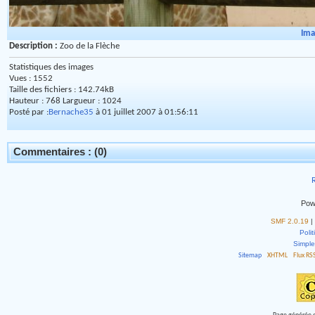
Ima
Description :
Zoo de la Flèche
Statistiques des images
Vues : 1552
Taille des fichiers : 142.74kB
Hauteur : 768 Largueur : 1024
Posté par :
Bernache35
à 01 juillet 2007 à 01:56:11
Commentaires : (0)
R
Pow
SMF 2.0.19
|
Polit
Simpl
Sitemap
XHTML
Flux RS