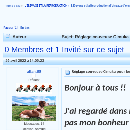
Plume d'eau
»
L'ELEVAGE ET LA REPRODUCTION
»
L Elevage et la Reproduction d'oiseaux d'o
Pages: [
1
]
En bas
Auteur
Sujet: Réglage couveuse Cimuka p
0 Membres et 1 Invité sur ce sujet
26 avril 2022 à 14:05:23
allan.80
Réglage couveuse Cimuka pour les
Présent
Bonjour à tous !!
J'ai regardé dans 
pas mon bonheu
Messages: 14
location: somme