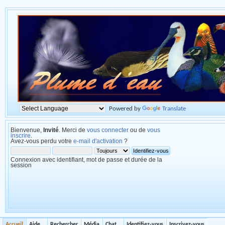
Powered by
Translate
Bienvenue,
Invité
. Merci de
vous connecter
ou de
vous
inscrire
.
Avez-vous perdu votre
e-mail d'activation
?
Connexion avec identifiant, mot de passe et durée de la
session
Accueil
Aide
Rechercher
Média
Chat
Identifiez-vous
Inscrivez-vous