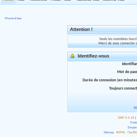
Plume d'eau
Attention !
Seuls les membres inscrit
Merci de vous connecter 
Identifiez-vous
Identifia
Mot de pas
Durée de connexion (en minutes
Toujours connec
Mo
SMF 2.0.19
|
Polit
Simpl
Sitemap
XHTML
Flux RS