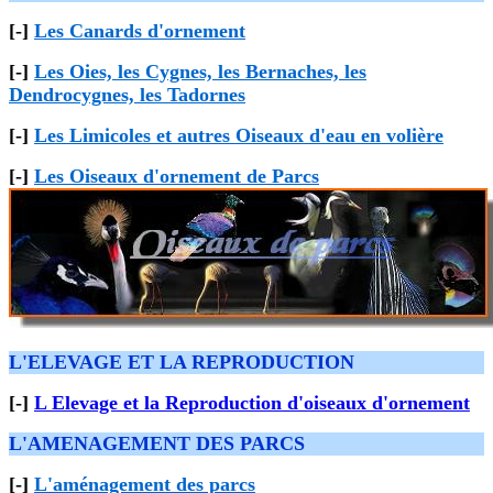
[-]
Les Canards d'ornement
[-]
Les Oies, les Cygnes, les Bernaches, les
Dendrocygnes, les Tadornes
[-]
Les Limicoles et autres Oiseaux d'eau en volière
[-]
Les Oiseaux d'ornement de Parcs
L'ELEVAGE ET LA REPRODUCTION
[-]
L Elevage et la Reproduction d'oiseaux d'ornement
L'AMENAGEMENT DES PARCS
[-]
L'aménagement des parcs