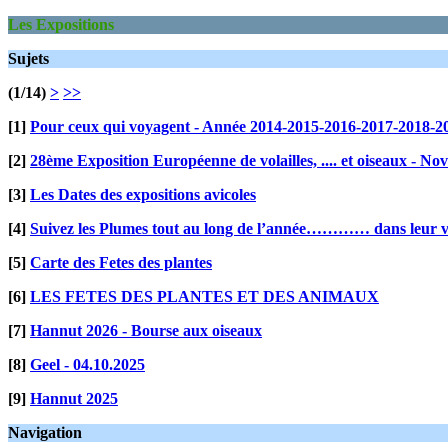
Les Expositions
Sujets
(1/14)
>
>>
[1]
Pour ceux qui voyagent - Année 2014-2015-2016-2017-2018-2
[2]
28ème Exposition Européenne de volailles, .... et oiseaux - N
[3]
Les Dates des expositions avicoles
[4]
Suivez les Plumes tout au long de l’année………… dans leur vi
[5]
Carte des Fetes des plantes
[6]
LES FETES DES PLANTES ET DES ANIMAUX
[7]
Hannut 2026 - Bourse aux oiseaux
[8]
Geel - 04.10.2025
[9]
Hannut 2025
Navigation