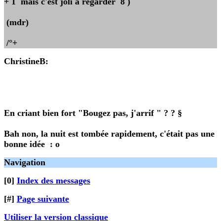
+ 1 mais c'est joli à regarder 8 )
(mdr)
/°+
ChristineB
:
En criant bien fort "Bougez pas, j'arrif " ? ? §
Bah non, la nuit est tombée rapidement, c'était pas une
bonne idée : o
Navigation
[0]
Index des messages
[#]
Page suivante
Utiliser la version classique