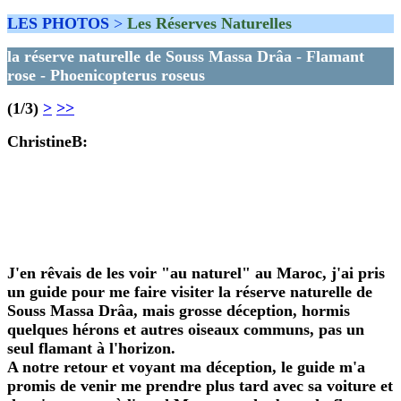
LES PHOTOS
>
Les Réserves Naturelles
la réserve naturelle de Souss Massa Drâa - Flamant
rose - Phoenicopterus roseus
(1/3)
>
>>
ChristineB
:
J'en rêvais de les voir "au naturel" au Maroc, j'ai pris
un guide pour me faire visiter la réserve naturelle de
Souss Massa Drâa, mais grosse déception, hormis
quelques hérons et autres oiseaux communs, pas un
seul flamant à l'horizon.
A notre retour et voyant ma déception, le guide m'a
promis de venir me prendre plus tard avec sa voiture et