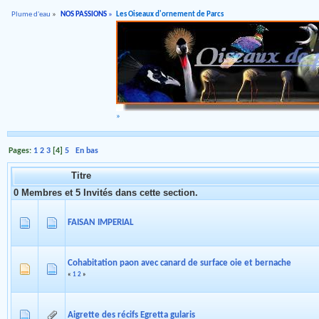
Plume d'eau
»
NOS PASSIONS
»
Les Oiseaux d'ornement de Parcs
»
Pages:
1
2
3
[
4
]
5
En bas
Titre
0 Membres et 5 Invités dans cette section.
FAISAN IMPERIAL
Cohabitation paon avec canard de surface oie et bernache
«
1
2
»
Aigrette des récifs Egretta gularis