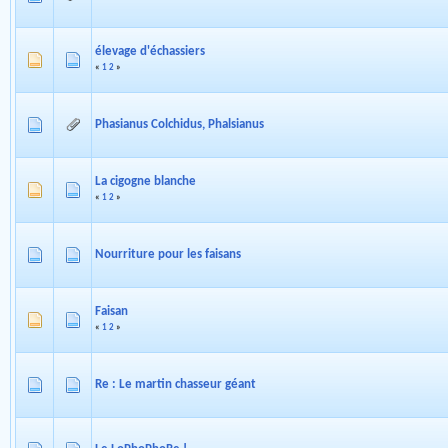
élevage d'échassiers
«
1
2
»
Phasianus Colchidus, Phalsianus
La cigogne blanche
«
1
2
»
Nourriture pour les faisans
Faisan
«
1
2
»
Re : Le martin chasseur géant