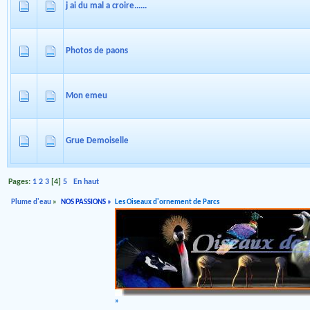
j ai du mal a croire......
Photos de paons
Mon emeu
Grue Demoiselle
Pages:
1
2
3
[
4
]
5
En haut
Plume d'eau
»
NOS PASSIONS
»
Les Oiseaux d'ornement de Parcs
»