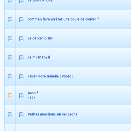
Le LoPhoPhoRe !
commen faire arrèter une poule de couver ?
Le pélican blanc
Le milan royal
Faisan doré Isabelle ( Photo )
paon ?
«
1
2
»
Petites questions sur les paons