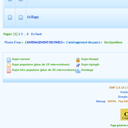
Grillage
Pages: [
1
]
2
3
...
6
En haut
Plume d'eau
»
L'AMENAGEMENT DES PARCS
»
L'aménagement des parcs
»
Vos Questions
Sujet normal
Sujet bloqué
Sujet populaire (plus de 15 interventions)
Sujet épinglé
Sujet très populaire (plus de 25 interventions)
Sondage
SMF 2.0.19
|
Polit
Simple
Sitemap
XHTML
Flux RS
Page générée e