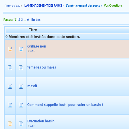
Plume d'eau
»
L'AMENAGEMENT DES PARCS
»
L'aménagement des parcs
»
Vos Questions
Pages: [
1
]
2
3
...
6
En bas
Titre
0 Membres et 5 Invités dans cette section.
Grillage noir
«
1
2
»
femelles ou mâles
massif
Comment s'appelle l'outil pour racler un bassin ?
Evacuation bassin
«
1
2
»