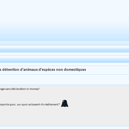
es détention d'animaux d'espèces non domestiques
vage sans déclaration ni money!
n'importe quoi, sur quoi se basent-ils réellement?