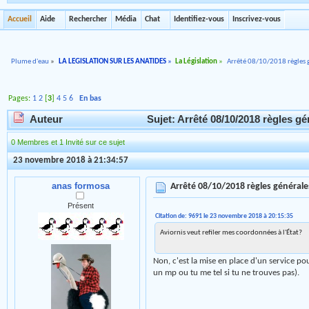
Accueil
Aide
Rechercher
Média
Chat
Identifiez-vous
Inscrivez-vous
Plume d'eau
»
LA LEGISLATION SUR LES ANATIDES
»
La Législation
»
Arrêté 08/10/2018 règles 
Pages:
1
2
[
3
]
4
5
6
En bas
Auteur
Sujet: Arrêté 08/10/2018 règles g
0 Membres et 1 Invité sur ce sujet
23 novembre 2018 à 21:34:57
anas formosa
Arrêté 08/10/2018 règles général
Présent
Citation de: 9691 le 23 novembre 2018 à 20:15:35
Aviornis veut refiler mes coordonnées à l'État?
Non, c'est la mise en place d'un service pou
un mp ou tu me tel si tu ne trouves pas).