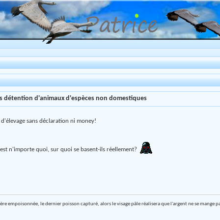
es détention d'animaux d'espèces non domestiques
 d'élevage sans déclaration ni money!
C'est n'importe quoi, sur quoi se basent-ils réellement?
ière empoisonnée, le dernier poisson capturé, alors le visage pâle réalisera que l'argent ne se mange p