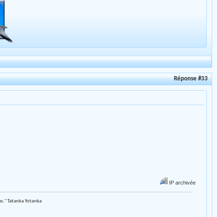
Réponse #33
IP archivée
as." Tatanka Yotanka