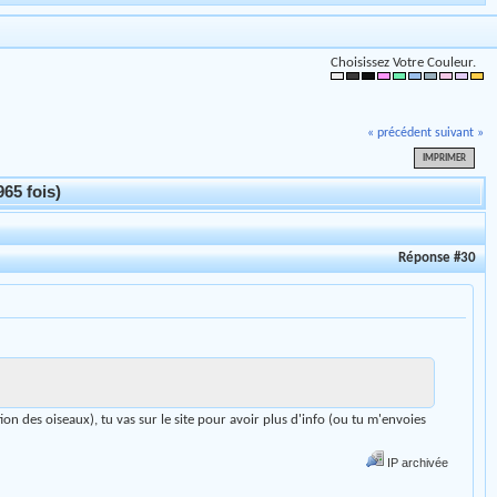
Choisissez Votre Couleur.
« précédent
suivant »
IMPRIMER
65 fois)
Réponse #30
on des oiseaux), tu vas sur le site pour avoir plus d'info (ou tu m'envoies
IP archivée