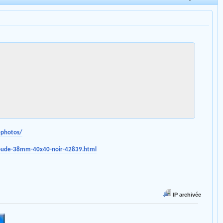
-photos/
e-soude-38mm-40x40-noir-42839.html
IP archivée