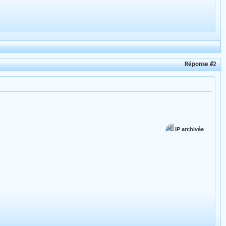
Réponse #2
IP archivée