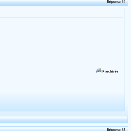
Réponse #4
IP archivée
Réponse #5