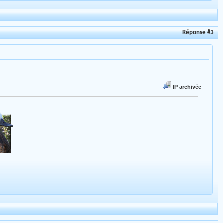
Réponse #3
IP archivée