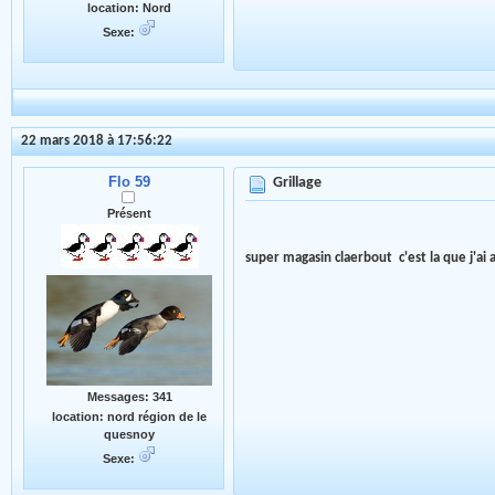
location: Nord
Sexe:
22 mars 2018 à 17:56:22
Flo 59
Grillage
Présent
super magasin claerbout c'est la que j'ai 
Messages: 341
location: nord région de le
quesnoy
Sexe: