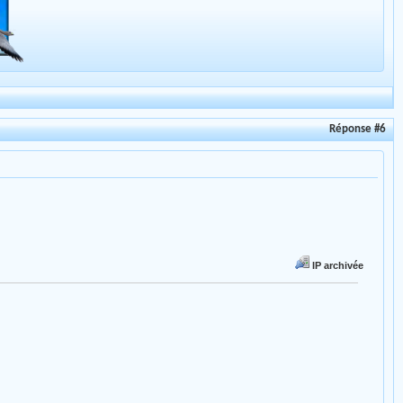
Réponse #6
IP archivée