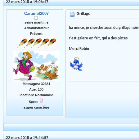
22 mars 2018 à 19:06:17
Caramel2007
Grillage
seine maritime
ha mince, je cherche aussi du grillage noir
Administrateur
Présent
c'est galere en fait, qui a des pistes
Merci Robin
Messages: 32651
Age: 100
location: Normandie
Sexe:
super caractère
22 mars 2018 à 19:44:57