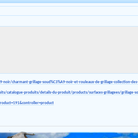
9-noir/charmant-grillage-soud%C3%A9-noir-et-rouleaux-de-grillage-collection-des
ts/catalogue-produits/details-du-produit/products/surfaces-grillagees/grillag
_product=191&controller=product