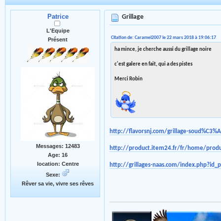
Patrice
Grillage
L'Equipe
Citation de: Caramel2007 le 22 mars 2018 à 19:06:17
Présent
ha mince, je cherche aussi du grillage noire
c'est galere en fait, qui a des pistes
Merci Robin
http://flavorsnj.com/grillage-soud%C3%A
Messages: 12483
http://product.item24.fr/fr/home/produi
Age: 16
location: Centre
http://grillages-naas.com/index.php?id
Sexe:
Rêver sa vie, vivre ses rêves