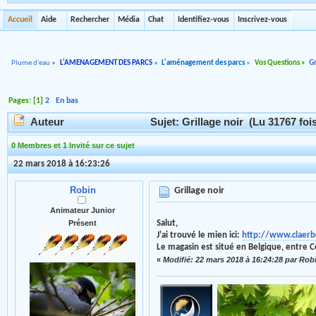
Accueil
Aide
Rechercher
Média
Chat
Identifiez-vous
Inscrivez-vous
Plume d'eau
»
L'AMENAGEMENT DES PARCS
»
L'aménagement des parcs
»
Vos Questions
»
Gr
Pages: [
1
]
2
En bas
Auteur
Sujet: Grillage noir (Lu 31767 foi
0 Membres et 1 Invité sur ce sujet
22 mars 2018 à 16:23:26
Robin
Grillage noir
Animateur Junior
Salut,
Présent
J'ai trouvé le mien ici:
http://www.claerb
Le magasin est situé en Belgique, entre C
«
Modifié: 22 mars 2018 à 16:24:28 par Rob