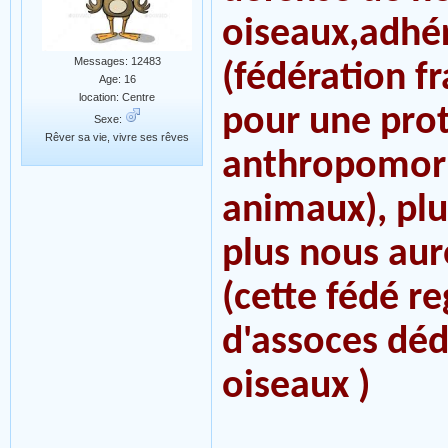
oiseaux,adhér
Messages: 12483
(fédération f
Age: 16
location: Centre
pour une pro
Sexe:
Rêver sa vie, vivre ses rêves
anthropomorph
animaux), pl
plus nous aur
(cette fédé r
d'assoces déd
oiseaux )