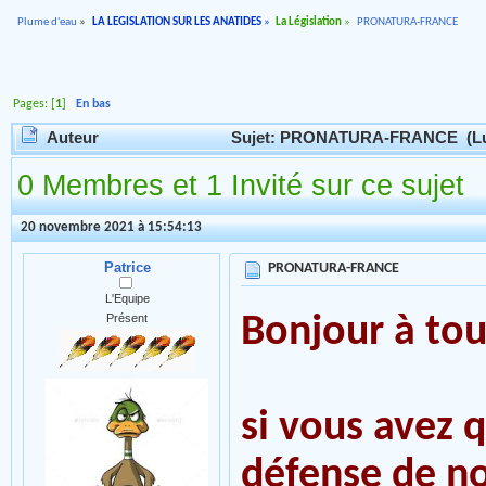
Plume d'eau
»
LA LEGISLATION SUR LES ANATIDES
»
La Législation
»
PRONATURA-FRANCE
Pages: [
1
]
En bas
Auteur
Sujet: PRONATURA-FRANCE (Lu 
0 Membres et 1 Invité sur ce sujet
20 novembre 2021 à 15:54:13
Patrice
PRONATURA-FRANCE
L'Equipe
Bonjour à tou
Présent
si vous avez q
défense de no