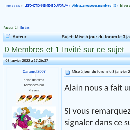
Plume d'eau
»
LE FONCTIONNEMENT DU FORUM
»
Aide aux nouveaux membres !!!!
»
Ici vos
Pages: [
1
]
En bas
Auteur
Sujet: Mise à jour du forum le 3 j
0 Membres et 1 Invité sur ce sujet
03 janvier 2022 à 17:26:37
Caramel2007
Mise à jour du forum le 3 janvier 
seine maritime
Administrateur
Alain nous a fait
Présent
Si vous remarquez
signaler dans ce s