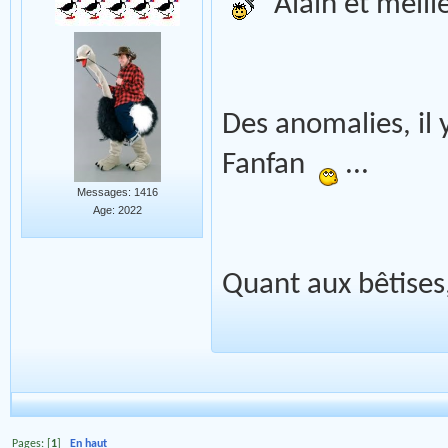
Alain et meill
Des anomalies, il 
Fanfan
...
Messages: 1416
Age: 2022
Quant aux bêtises
Pages: [
1
]
En haut